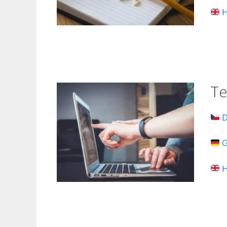
H
Te
D
G
H