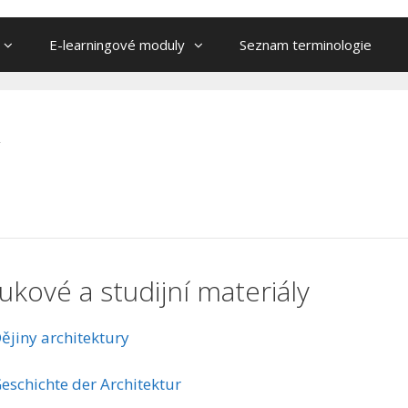
E-learningové moduly
Seznam terminologie
ukové a studijní materiály
ějiny architektury
eschichte der Architektur