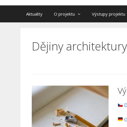
Aktuality
O projektu
Výstupy projektu
Dějiny architektury
Vý
D
G