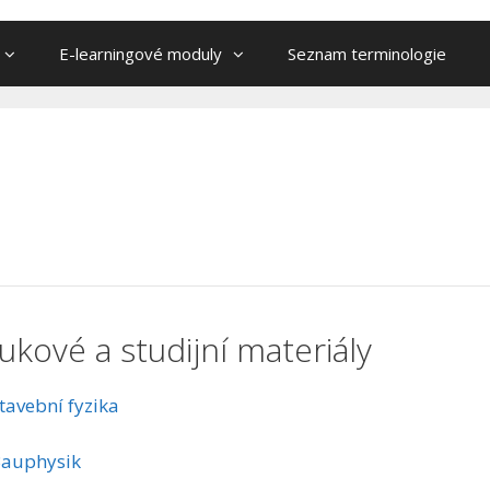
E-learningové moduly
Seznam terminologie
ukové a studijní materiály
tavební fyzika
auphysik