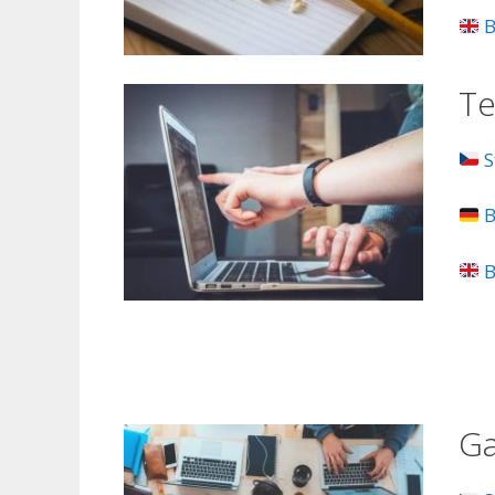
B
Te
S
B
B
Ga