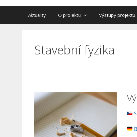
Aktuality
O projektu
Výstupy projektu
Stavební fyzika
Vý
S
B